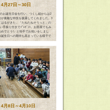
4月27日～30日
れのお誕生日会を行い、つくし組からは2
達が素敵な特技を披露してくれました。ｸ
は「はるがきた」「たねたねそうっと」の
い手振り付きでﾌﾟﾚｾﾞﾝﾄ。お部屋でもみ
おめでとう!」と拍手でお祝いをしまし
の誕生日への期待も高まっている様子で
4月8日～4月10日