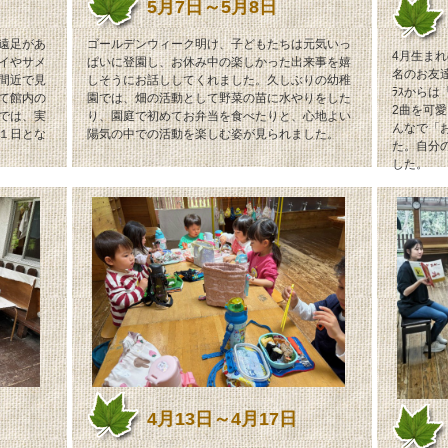
5月7日～5月8日
遠足があ
ゴールデンウィーク明け、子どもたちは元気いっ
4月生ま
イやサメ
ぱいに登園し、お休み中の楽しかった出来事を嬉
名のお友
間近で見
しそうにお話ししてくれました。久しぶりの幼稚
ﾗｽから
て館内の
園では、畑の活動として野菜の苗に水やりをした
2曲を可愛
では、実
り、園庭で初めてお弁当を食べたりと、心地よい
んなで「
１日とな
陽気の中での活動を楽しむ姿が見られました。
た。自分
した。
4月13日～4月17日