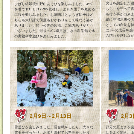
火災を想定した
ひばり組最後の野山あそびを楽しみました。ｶｯﾊﾟ
もち」を守って
を着てﾖﾓｷﾞとﾌｷﾉﾄｳを収穫し、よもぎ団子を丸める
も行う事が出来
工程を楽しみました。お味噌汁とよもぎ団子はど
緒に見沼氷川公
ちらも大好評で何度もおかわりをして味わう姿が
としての自覚を持
ありました。ｶﾌﾞﾄﾑｼ隊の皆様、ご協力ありがとう
に1年の成長を感
ございました。最後のﾊﾞｽ遠足は、水の科学館で水
の訪れを感じな
の実験や水遊びを楽しみました。
2月9日～2月13日
2月3
雪遊びを楽しみました。雪合戦をしたり、大きな
節分の豆まきを
雪玉を作ったり、お水と混ぜてお料理をしたり
話をよく聞き、