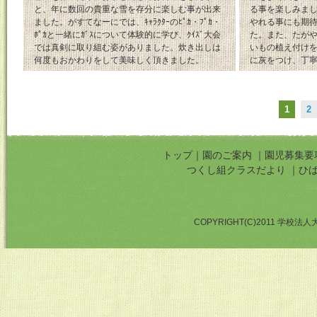
と、年に数回の貴重な雪を存分に楽しむ事が出来
る事を楽しみま
ました。がすてなーにでは、ｷｬﾗｸﾀｰのﾋﾟｶ・ﾌﾟｶ・
やれる事にも期
ﾎﾟｶと一緒にｶﾞｽについて体験的に学び、ｸｲｽﾞ大会
た。また、たが
では真剣に取り組む姿がありました。炊き出しは
いもの植え付け
何度もおかわりをして美味しく頂きました。
に灰をつけ、丁
1
2
トップ
｜
園のご案内
｜
園児募集要
つくし組クラスだより
｜
ひ
COPYRIGHT(C)2011 学校法