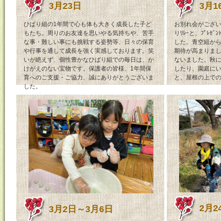
3月23日
3月1
ひばり組の1年間で心も体も大きく成長した子ど
お別れ会がござい
もたち。周りのお友達を思いやる気持ちや、苦手
りﾘﾚｰと、ﾌﾟﾚ
な事・難しい事にも挑戦する姿勢等、日々の保育
した。青空組か
や行事を通して成長を強く実感しております。笑
期待が高まりま
いが絶えず、個性豊かなひばり組での毎日は、か
ないました。秋
けがえのない宝物です。保護者の皆様、1年間保
したり、園庭に
育へのご支援・ご協力、誠にありがとうございま
と、屋根の上で
した。
2月2
3月2日～3月6日