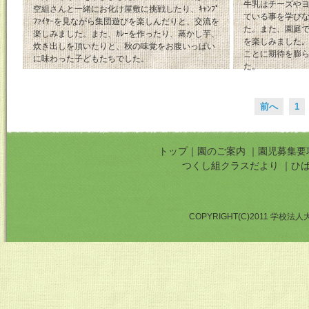
牛乳はチーズや
空組さんと一緒にお化け屋敷に挑戦したり、ｷｬﾝﾌﾟ
ている事を学び
ﾌｧｲﾔｰを見ながら集団遊びを楽しんだりと、交流を
た。また、園庭
楽しみました。また、ｶﾚｰを作ったり、蒸かし芋、
を楽しみました
炊き出しを頂いたりと、秋の味覚をお腹いっぱい
ことに期待を膨
に味わった子どもたちでした。
た。
前へ
1
トップ
｜
園のご案内
｜
園児募集要
つくし組クラスだより
｜
ひ
COPYRIGHT(C)2011 学校法