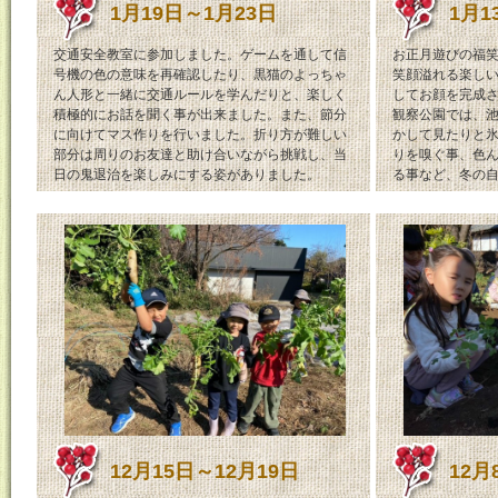
1月19日～1月23日
1月1
交通安全教室に参加しました。ゲームを通して信
お正月遊びの福笑
号機の色の意味を再確認したり、黒猫のよっちゃ
笑顔溢れる楽し
ん人形と一緒に交通ルールを学んだりと、楽しく
してお顔を完成
積極的にお話を聞く事が出来ました。また、節分
観察公園では、
に向けてマス作りを行いました。折り方が難しい
かして見たりと
部分は周りのお友達と助け合いながら挑戦し、当
りを嗅ぐ事、色
日の鬼退治を楽しみにする姿がありました。
る事など、冬の
12月15日～12月19日
12月