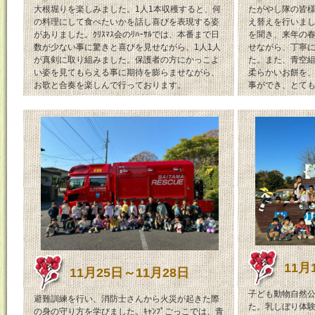
大根堀りを楽しみました。1人1本収穫すると、何
たがやし隊の皆様の
の料理にして食べたいかを話し喜びを表現する姿
え替えを行いま
がありました。ｸﾘｽﾏｽ会のﾘﾊｰｻﾙでは、本番まで日
を聞き、来年の
数が少ない事に驚きと喜びを見せながら、1人1人
せながら、丁寧
が真剣に取り組みました。保護者の方にかっこよ
た。また、青空
い姿を見てもらえる事に期待を膨らませながら、
柔らかいお餅を、
お歌と合奏を楽しんで行っております。
事ができ、とて
11月
11月25日～11月28日
子ども動物自然
避難訓練を行い、消防士さんから火災が起きた際
た。乳しぼり体
の身の守り方を学びました。ｷｬﾝﾌﾟごっこでは、青