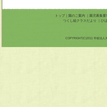
トップ
｜
園のご案内
｜
園児募集要
つくし組クラスだより
｜
ひ
COPYRIGHT(C)2011 学校法