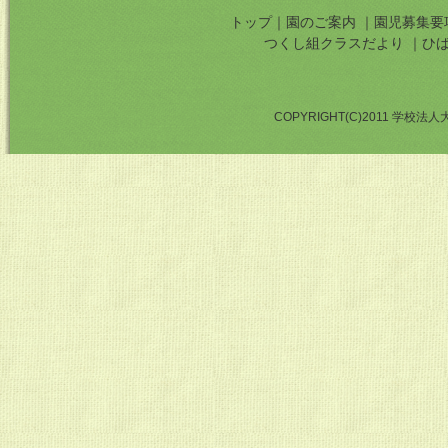
トップ
｜
園のご案内
｜
園児募集要
つくし組クラスだより
｜
ひ
COPYRIGHT(C)2011 学校法